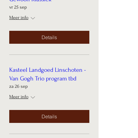
vr 25 sep
Meer info
Details
Kasteel Landgoed Linschoten -
Van Gogh Trio program tbd
za 26 sep
Meer info
Details