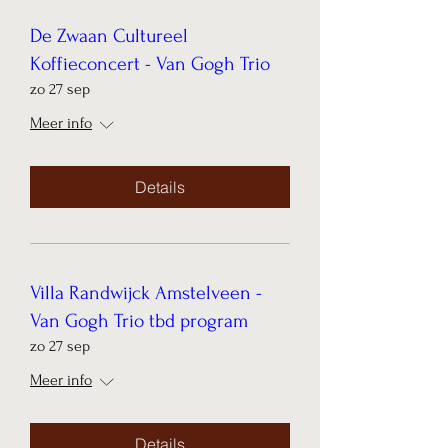
De Zwaan Cultureel
Koffieconcert - Van Gogh Trio
zo 27 sep
Meer info
Details
Villa Randwijck Amstelveen -
Van Gogh Trio tbd program
zo 27 sep
Meer info
Details