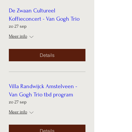
De Zwaan Cultureel
Koffieconcert - Van Gogh Trio
zo 27 sep
Meer info
Details
Villa Randwijck Amstelveen -
Van Gogh Trio tbd program
zo 27 sep
Meer info
Details