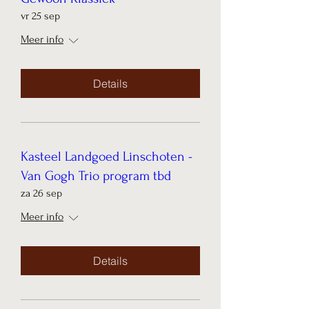
vr 25 sep
Meer info
Details
Kasteel Landgoed Linschoten -
Van Gogh Trio program tbd
za 26 sep
Meer info
Details