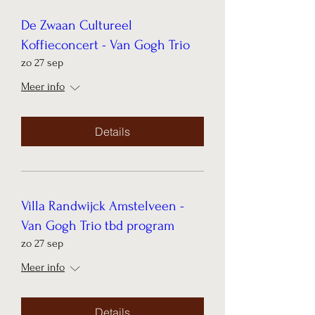
De Zwaan Cultureel
Koffieconcert - Van Gogh Trio
zo 27 sep
Meer info
Details
Villa Randwijck Amstelveen -
Van Gogh Trio tbd program
zo 27 sep
Meer info
Details