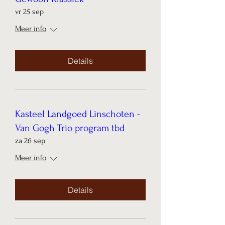
vr 25 sep
Meer info
Details
Kasteel Landgoed Linschoten -
Van Gogh Trio program tbd
za 26 sep
Meer info
Details