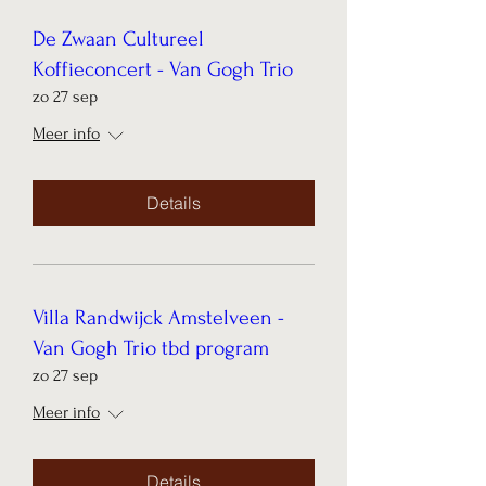
De Zwaan Cultureel
Koffieconcert - Van Gogh Trio
zo 27 sep
Meer info
Details
Villa Randwijck Amstelveen -
Van Gogh Trio tbd program
zo 27 sep
Meer info
Details