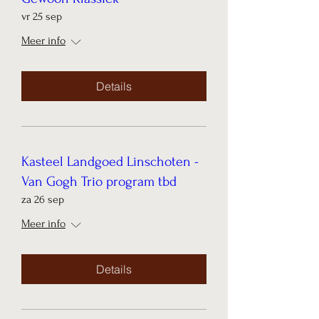
vr 25 sep
Meer info
Details
Kasteel Landgoed Linschoten -
Van Gogh Trio program tbd
za 26 sep
Meer info
Details