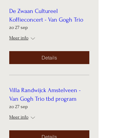
De Zwaan Cultureel
Koffieconcert - Van Gogh Trio
zo 27 sep
Meer info
Details
Villa Randwijck Amstelveen -
Van Gogh Trio tbd program
zo 27 sep
Meer info
Details