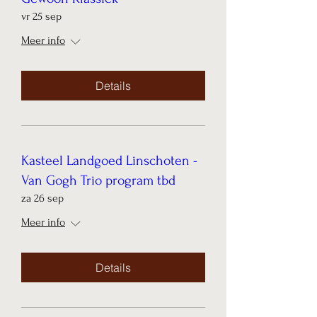
vr 25 sep
Meer info
Details
Kasteel Landgoed Linschoten -
Van Gogh Trio program tbd
za 26 sep
Meer info
Details