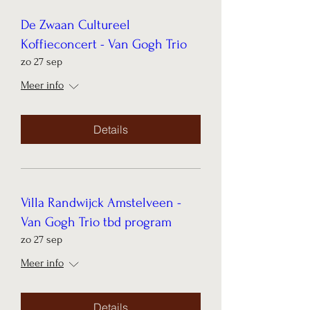
De Zwaan Cultureel
Koffieconcert - Van Gogh Trio
zo 27 sep
Meer info
Details
Villa Randwijck Amstelveen -
Van Gogh Trio tbd program
zo 27 sep
Meer info
Details