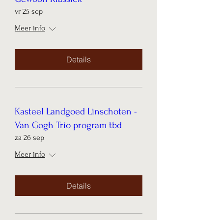
vr 25 sep
Meer info
Details
Kasteel Landgoed Linschoten -
Van Gogh Trio program tbd
za 26 sep
Meer info
Details