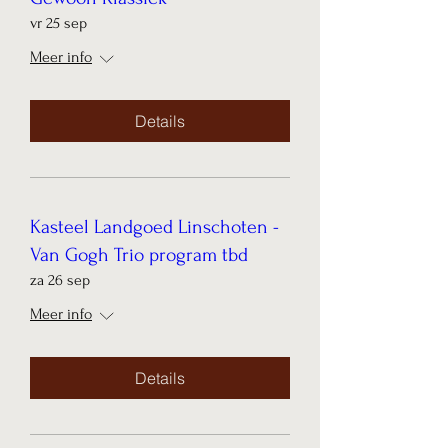
vr 25 sep
Meer info
Details
Kasteel Landgoed Linschoten -
Van Gogh Trio program tbd
za 26 sep
Meer info
Details