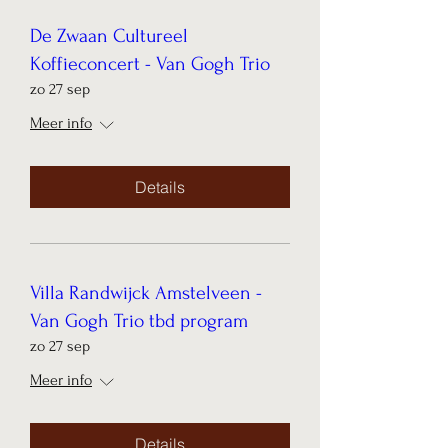
De Zwaan Cultureel
Koffieconcert - Van Gogh Trio
zo 27 sep
Meer info
Details
Villa Randwijck Amstelveen -
Van Gogh Trio tbd program
zo 27 sep
Meer info
Details