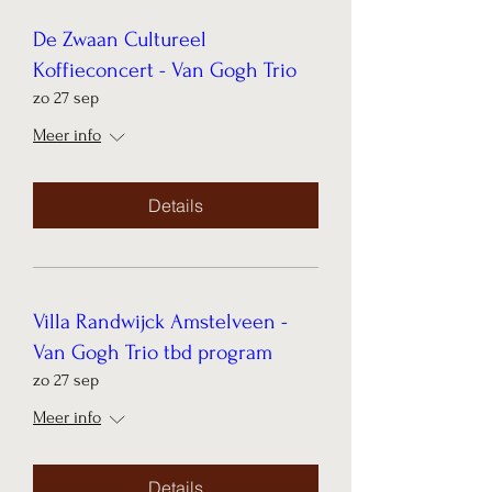
De Zwaan Cultureel
Koffieconcert - Van Gogh Trio
zo 27 sep
Meer info
Details
Villa Randwijck Amstelveen -
Van Gogh Trio tbd program
zo 27 sep
Meer info
Details