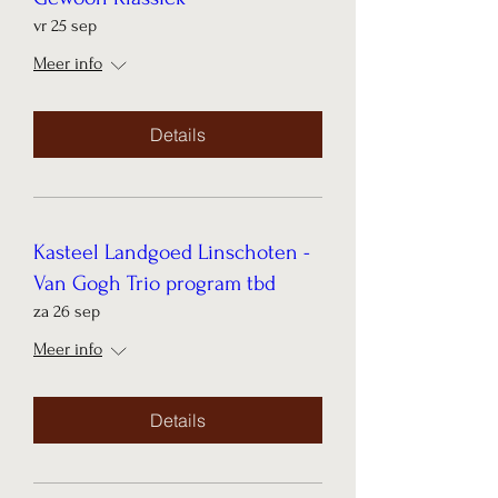
vr 25 sep
Meer info
Details
Kasteel Landgoed Linschoten -
Van Gogh Trio program tbd
za 26 sep
Meer info
Details