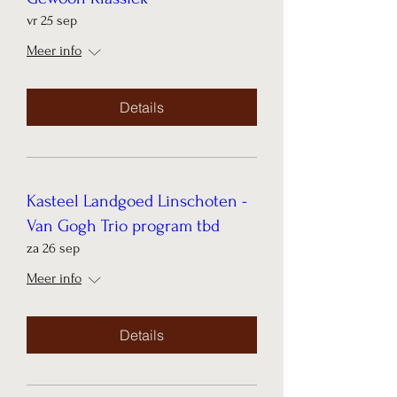
vr 25 sep
Meer info
Details
Kasteel Landgoed Linschoten -
Van Gogh Trio program tbd
za 26 sep
Meer info
Details