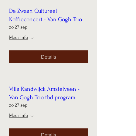
De Zwaan Cultureel
Koffieconcert - Van Gogh Trio
zo 27 sep
Meer info
Details
Villa Randwijck Amstelveen -
Van Gogh Trio tbd program
zo 27 sep
Meer info
Details